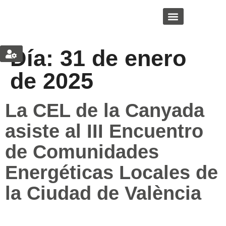
CEL – La Canyada
Buscamos Cubiertas
Área Privada
Día:
31 de enero
Restablecer la contraseña
de 2025
La CEL de la Canyada
asiste al III Encuentro
de Comunidades
Energéticas Locales de
la Ciudad de València